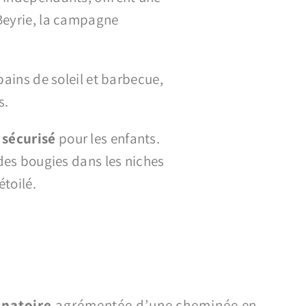
Beyrie, la campagne
bains de soleil et barbecue,
s.
t sécurisé
pour les enfants.
 des bougies dans les niches
étoilé.
inatoire
agrémentée d’une cheminée en