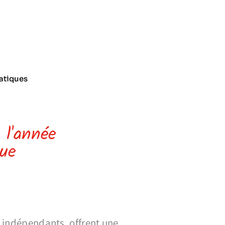
ratiques
 l'année
ue
t indépendants, offrent une